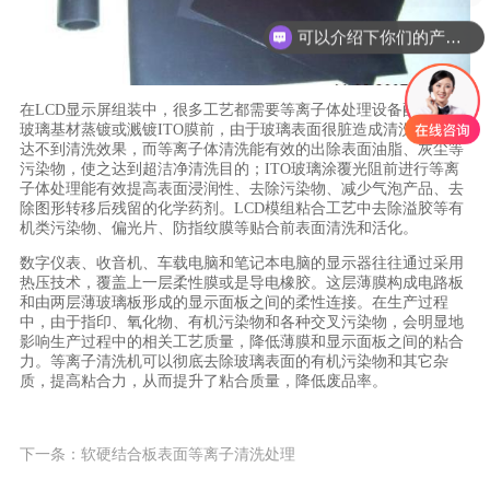
可以介绍下你们的产品么
在
LCD
显示屏组装中，很多工艺都需要等离子体处理设备配合，如
玻璃基材蒸镀或溅镀
ITO
膜前，由于玻璃表面很脏造成清洗困难，
达不到清洗效果，而等离子体清洗能有效的出除表面油脂、灰尘等
污染物，使之达到超洁净清洗目的；
ITO
玻璃涂覆光阻前进行等离
子体处理能有效提高表面浸润性、去除污染物、减少气泡产品、去
除图形转移后残留的化学药剂。
LCD
模组粘合工艺中去除溢胶等有
机类污染物、偏光片、防指纹膜等贴合前表面清洗和活化。
数字仪表、收音机、车载电脑和笔记本电脑的显示器往往通过采用
热压技术，覆盖上一层柔性膜或是导电橡胶。这层薄膜构成电路板
和由两层薄玻璃板形成的显示面板之间的柔性连接。在生产过程
中，由于指印、氧化物、有机污染物和各种交叉污染物，会明显地
影响生产过程中的相关工艺质量，降低薄膜和显示面板之间的粘合
力。等离子清洗机可以彻底去除玻璃表面的有机污染物和其它杂
质，提高粘合力，从而提升了粘合质量，降低废品率。
下一条：软硬结合板表面等离子清洗处理